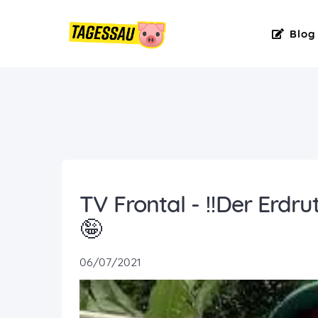
Blog
TV Frontal - ‼️Der Erdr
🤪
06/07/2021