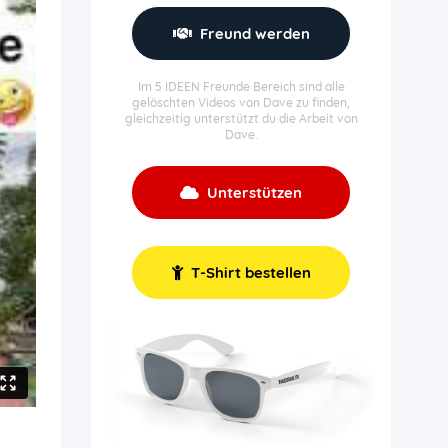
Freund werden
Im 5 IDEEN Freunde Bereich sind alle
gelöschten Videos von Dave zu finden,
gleichzeitig unterstützt du die Arbeit von
Dave.
Unterstützen
T-Shirt bestellen