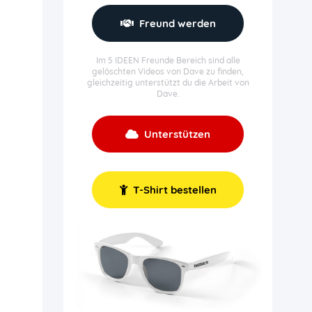
Freund werden
Im 5 IDEEN Freunde Bereich sind alle
gelöschten Videos von Dave zu finden,
gleichzeitig unterstützt du die Arbeit von
Dave.
Unterstützen
T-Shirt bestellen