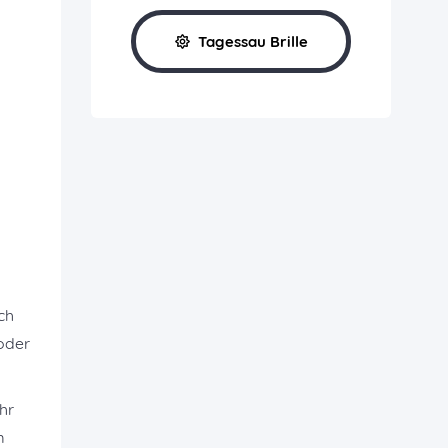
Tagessau Brille
ch
oder
hr
m