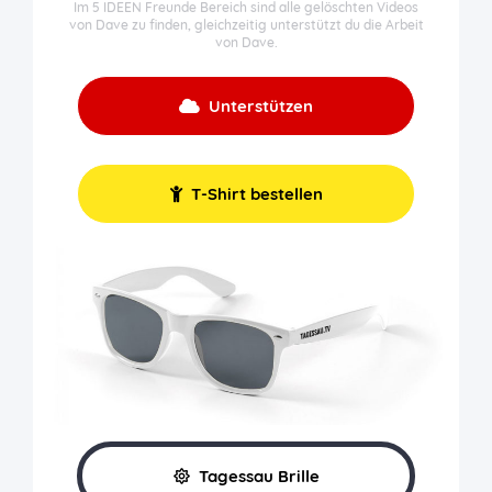
Im 5 IDEEN Freunde Bereich sind alle gelöschten Videos
von Dave zu finden, gleichzeitig unterstützt du die Arbeit
von Dave.
Unterstützen
T-Shirt bestellen
Tagessau Brille