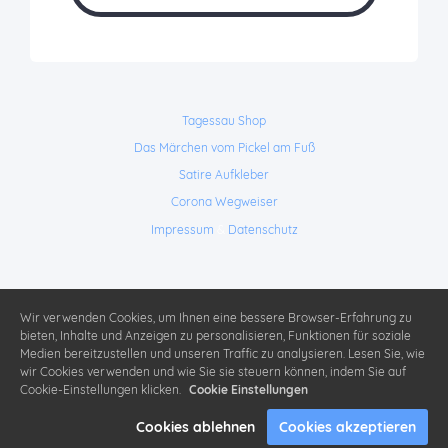
Tagessau Shop
Das Märchen vom Pickel am Fuß
Satire Aufkleber
Corona Wegweiser
Impressum
&
Datenschutz
Wir verwenden Cookies, um Ihnen eine bessere Browser-Erfahrung zu
bieten, Inhalte und Anzeigen zu personalisieren, Funktionen für soziale
Medien bereitzustellen und unseren Traffic zu analysieren. Lesen Sie, wie
wir Cookies verwenden und wie Sie sie steuern können, indem Sie auf
Cookie-Einstellungen klicken.
Cookie Einstellungen
Cookies ablehnen
Cookies akzeptieren