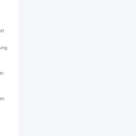
st
nung
in
en