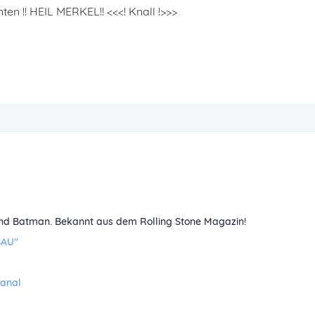
n !! HEIL MERKEL!! <<<! Knall !>>>
r und Batman. Bekannt aus dem Rolling Stone Magazin!
SAU"
Kanal