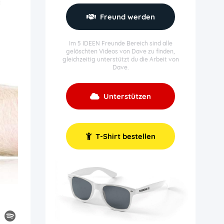
Freund werden
Im 5 IDEEN Freunde Bereich sind alle
gelöschten Videos von Dave zu finden,
gleichzeitig unterstützt du die Arbeit von
Dave.
Unterstützen
T-Shirt bestellen