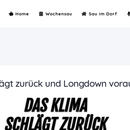
Home
Wochensau
Sau im Dorf
hlägt zurück und Longdown vora