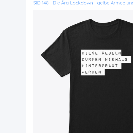
SID 148 - Die Ära Lockdown - gelbe Armee u