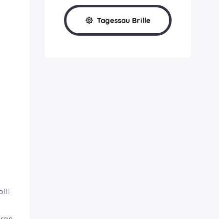
Tagessau Brille
ll!
aran