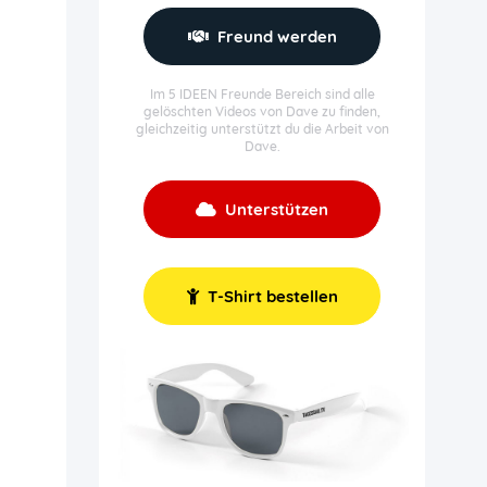
Freund werden
Im 5 IDEEN Freunde Bereich sind alle
gelöschten Videos von Dave zu finden,
gleichzeitig unterstützt du die Arbeit von
Dave.
Unterstützen
T-Shirt bestellen