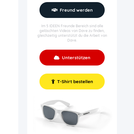
Freund werden
Im 5 IDEEN Freunde Bereich sind alle
gelöschten Videos von Dave zu finden,
gleichzeitig unterstützt du die Arbeit von
Dave.
Unterstützen
T-Shirt bestellen