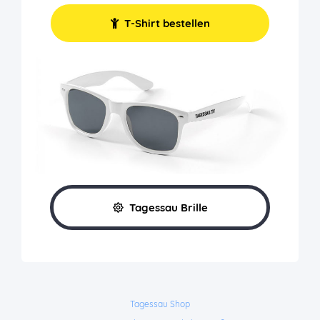
T-Shirt bestellen
Tagessau Brille
Tagessau Shop