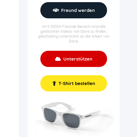
Freund werden
Im 5 IDEEN Freunde Bereich sind alle
gelöschten Videos von Dave zu finden,
gleichzeitig unterstützt du die Arbeit von
Dave.
Unterstützen
T-Shirt bestellen