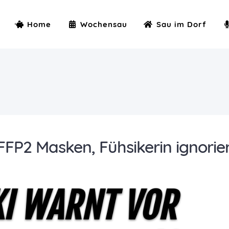
Home
Wochensau
Sau im Dorf
 FFP2 Masken, Fühsikerin ignorie