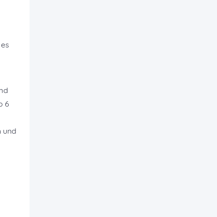
 es
emd
b 6
n und